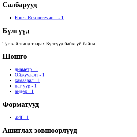
Салбарууд
Forest Resources an...
-
1
Бүлгүүд
Тус хайлтанд таарах Бүлгүүд байхгүй байна.
Шошго
диаметр
-
1
Ойжуулалт
-
1
хамаарал
-
1
цаг уур
-
1
өндөр
-
1
Форматууд
.pdf
-
1
Ашиглах зөвшөөрлүүд