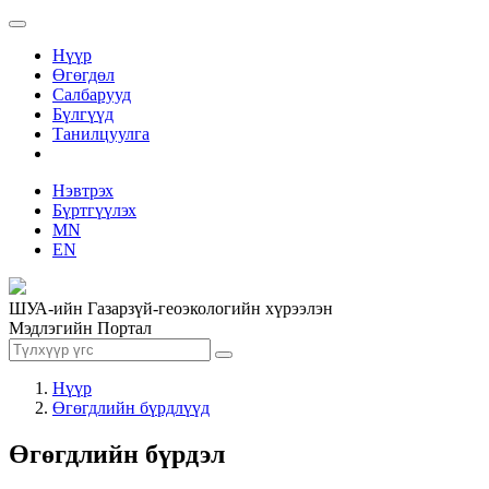
Нүүр
Өгөгдөл
Салбарууд
Бүлгүүд
Танилцуулга
Нэвтрэх
Бүртгүүлэх
MN
EN
ШУА-ийн Газарзүй-геоэкологийн хүрээлэн
Мэдлэгийн Портал
Нүүр
Өгөгдлийн бүрдлүүд
Өгөгдлийн бүрдэл