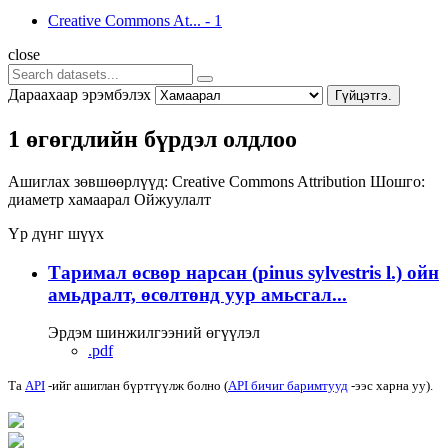
Creative Commons At...
-
1
close
Дараахаар эрэмбэлэх
Гүйцэтгэ.
1 өгөгдлийн бүрдэл олдлоо
Ашиглах зөвшөөрлүүд:
Creative Commons Attribution
Шошго:
диаметр
хамаарал
Ойжуулалт
Үр дүнг шүүх
Таримал өсвөр нарсан (pinus sylvestris l.) ойн
амьдралт, өсөлтөнд уур амьсгал...
Эрдэм шинжилгээний өгүүлэл
.pdf
Та
API
-ийг ашиглан бүртгүүлж болно (
API бичиг баримтууд
-ээс харна уу).