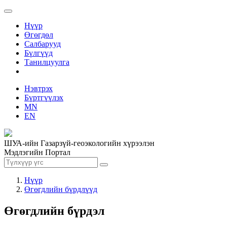
Нүүр
Өгөгдөл
Салбарууд
Бүлгүүд
Танилцуулга
Нэвтрэх
Бүртгүүлэх
MN
EN
ШУА-ийн Газарзүй-геоэкологийн хүрээлэн
Мэдлэгийн Портал
Нүүр
Өгөгдлийн бүрдлүүд
Өгөгдлийн бүрдэл