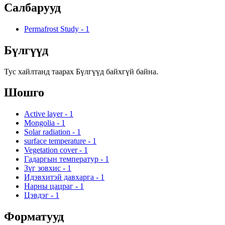
Салбарууд
Permafrost Study
-
1
Бүлгүүд
Тус хайлтанд таарах Бүлгүүд байхгүй байна.
Шошго
Active layer
-
1
Mongolia
-
1
Solar radiation
-
1
surface temperature
-
1
Vegetation cover
-
1
Гадаргын температур
-
1
Зүг зовхис
-
1
Идэвхитэй давхарга
-
1
Нарны цацраг
-
1
Цэвдэг
-
1
Форматууд