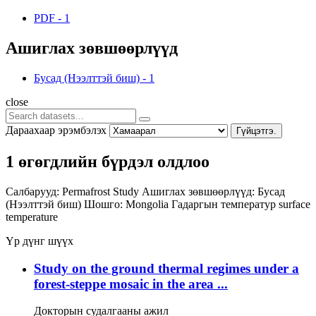
PDF
-
1
Ашиглах зөвшөөрлүүд
Бусад (Нээлттэй биш)
-
1
close
Дараахаар эрэмбэлэх
Гүйцэтгэ.
1 өгөгдлийн бүрдэл олдлоо
Салбарууд:
Permafrost Study
Ашиглах зөвшөөрлүүд:
Бусад
(Нээлттэй биш)
Шошго:
Mongolia
Гадаргын температур
surface
temperature
Үр дүнг шүүх
Study on the ground thermal regimes under a
forest-steppe mosaic in the area ...
Докторын судалгааны ажил