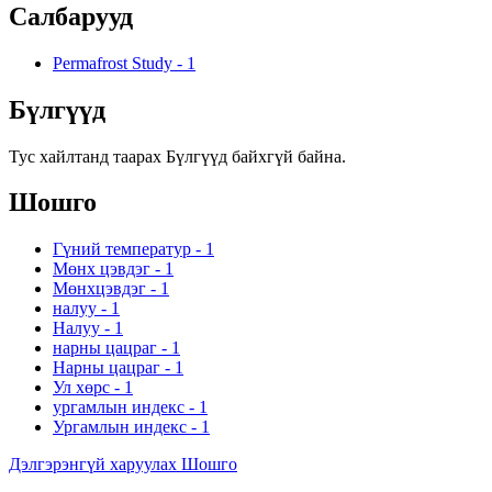
Салбарууд
Permafrost Study
-
1
Бүлгүүд
Тус хайлтанд таарах Бүлгүүд байхгүй байна.
Шошго
Гүний температур
-
1
Мөнх цэвдэг
-
1
Мөнхцэвдэг
-
1
налуу
-
1
Налуу
-
1
нарны цацраг
-
1
Нарны цацраг
-
1
Ул хөрс
-
1
ургамлын индекс
-
1
Ургамлын индекс
-
1
Дэлгэрэнгүй харуулах Шошго