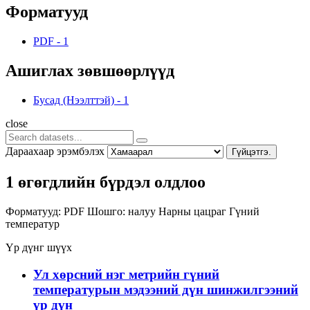
Форматууд
PDF
-
1
Ашиглах зөвшөөрлүүд
Бусад (Нээлттэй)
-
1
close
Дараахаар эрэмбэлэх
Гүйцэтгэ.
1 өгөгдлийн бүрдэл олдлоо
Форматууд:
PDF
Шошго:
налуу
Нарны цацраг
Гүний
температур
Үр дүнг шүүх
Ул хөрсний нэг метрийн гүний
температурын мэдээний дүн шинжилгээний
үр дүн