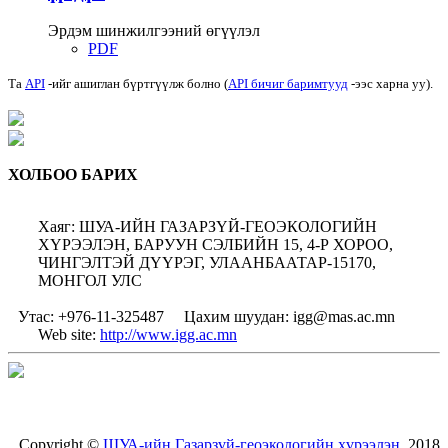
Эрдэм шинжилгээний өгүүлэл
PDF
Та
API
-ийг ашиглан бүртгүүлж болно (
API бичиг баримтууд
-ээс харна уу).
ХОЛБОО БАРИХ
Хаяг: ШУА-ИЙН ГАЗАРЗҮЙ-ГЕОЭКОЛОГИЙН
ХҮРЭЭЛЭН, БАРУУН СЭЛБИЙН 15, 4-Р ХОРОО,
ЧИНГЭЛТЭЙ ДҮҮРЭГ, УЛААНБААТАР-15170,
МОНГОЛ УЛС
Утас: +976-11-325487
Цахим шуудан: igg@mas.ac.mn
Web site:
http://www.igg.ac.mn
Copyright ©
ШУА-ийн Газарзүй-геоэкологийн хүрээлэн
, 2018