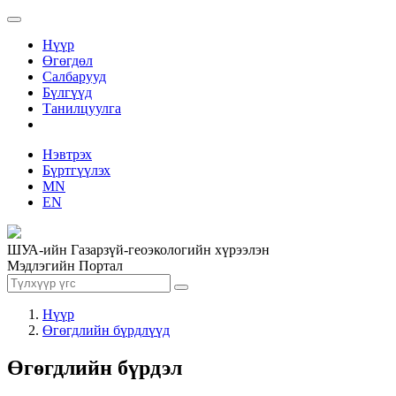
Нүүр
Өгөгдөл
Салбарууд
Бүлгүүд
Танилцуулга
Нэвтрэх
Бүртгүүлэх
MN
EN
ШУА-ийн Газарзүй-геоэкологийн хүрээлэн
Мэдлэгийн Портал
Нүүр
Өгөгдлийн бүрдлүүд
Өгөгдлийн бүрдэл