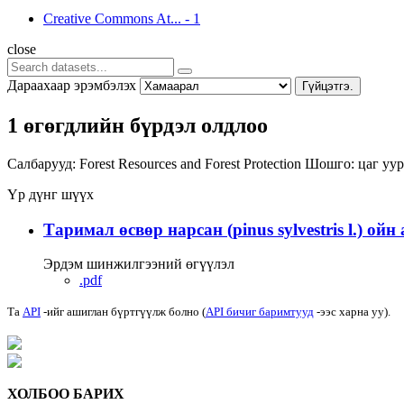
Creative Commons At...
-
1
close
Дараахаар эрэмбэлэх
Гүйцэтгэ.
1 өгөгдлийн бүрдэл олдлоо
Салбарууд:
Forest Resources and Forest Protection
Шошго:
цаг уу
Үр дүнг шүүх
Таримал өсвөр нарсан (pinus sylvestris l.) ойн
Эрдэм шинжилгээний өгүүлэл
.pdf
Та
API
-ийг ашиглан бүртгүүлж болно (
API бичиг баримтууд
-ээс харна уу).
ХОЛБОО БАРИХ