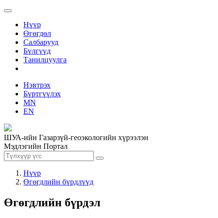
Нүүр
Өгөгдөл
Салбарууд
Бүлгүүд
Танилцуулга
Нэвтрэх
Бүртгүүлэх
MN
EN
ШУА-ийн Газарзүй-геоэкологийн хүрээлэн
Мэдлэгийн Портал
Нүүр
Өгөгдлийн бүрдлүүд
Өгөгдлийн бүрдэл