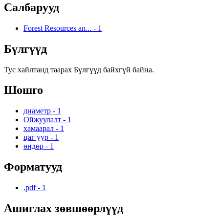
Салбарууд
Forest Resources an...
-
1
Бүлгүүд
Тус хайлтанд таарах Бүлгүүд байхгүй байна.
Шошго
диаметр
-
1
Ойжуулалт
-
1
хамаарал
-
1
цаг уур
-
1
өндөр
-
1
Форматууд
.pdf
-
1
Ашиглах зөвшөөрлүүд