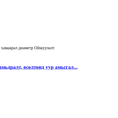
р
хамаарал
диаметр
Ойжуулалт
 амьдралт, өсөлтөнд уур амьсгал...