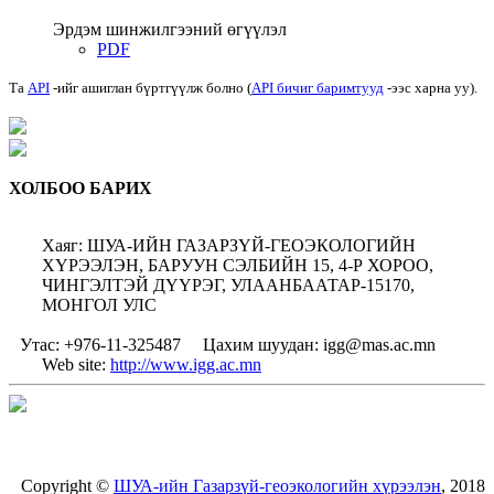
Эрдэм шинжилгээний өгүүлэл
PDF
Та
API
-ийг ашиглан бүртгүүлж болно (
API бичиг баримтууд
-ээс харна уу).
ХОЛБОО БАРИХ
Хаяг: ШУА-ИЙН ГАЗАРЗҮЙ-ГЕОЭКОЛОГИЙН
ХҮРЭЭЛЭН, БАРУУН СЭЛБИЙН 15, 4-Р ХОРОО,
ЧИНГЭЛТЭЙ ДҮҮРЭГ, УЛААНБААТАР-15170,
МОНГОЛ УЛС
Утас: +976-11-325487
Цахим шуудан: igg@mas.ac.mn
Web site:
http://www.igg.ac.mn
Copyright ©
ШУА-ийн Газарзүй-геоэкологийн хүрээлэн
, 2018