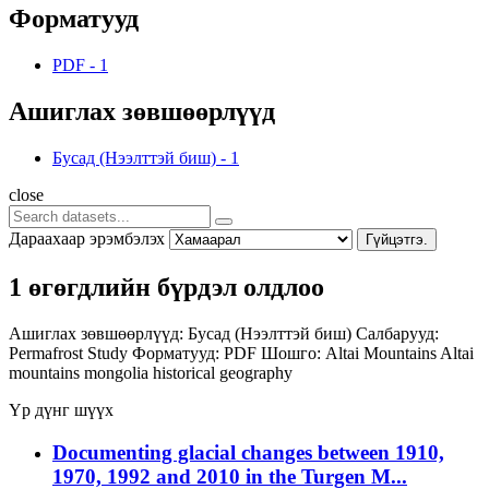
Форматууд
PDF
-
1
Ашиглах зөвшөөрлүүд
Бусад (Нээлттэй биш)
-
1
close
Дараахаар эрэмбэлэх
Гүйцэтгэ.
1 өгөгдлийн бүрдэл олдлоо
Ашиглах зөвшөөрлүүд:
Бусад (Нээлттэй биш)
Салбарууд:
Permafrost Study
Форматууд:
PDF
Шошго:
Altai Mountains
Altai
mountains
mongolia
historical geography
Үр дүнг шүүх
Documenting glacial changes between 1910,
1970, 1992 and 2010 in the Turgen M...