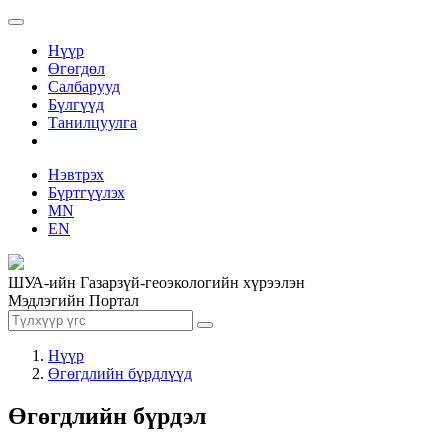
Нүүр
Өгөгдөл
Салбарууд
Бүлгүүд
Танилцуулга
Нэвтрэх
Бүртгүүлэх
MN
EN
ШУА-ийн Газарзүй-геоэкологийн хүрээлэн
Мэдлэгийн Портал
Нүүр
Өгөгдлийн бүрдлүүд
Өгөгдлийн бүрдэл