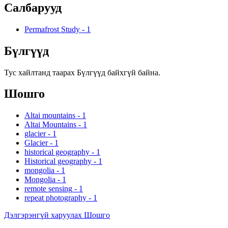
Салбарууд
Permafrost Study
-
1
Бүлгүүд
Тус хайлтанд таарах Бүлгүүд байхгүй байна.
Шошго
Altai mountains
-
1
Altai Mountains
-
1
glacier
-
1
Glacier
-
1
historical geography
-
1
Historical geography
-
1
mongolia
-
1
Mongolia
-
1
remote sensing
-
1
repeat photography
-
1
Дэлгэрэнгүй харуулах Шошго