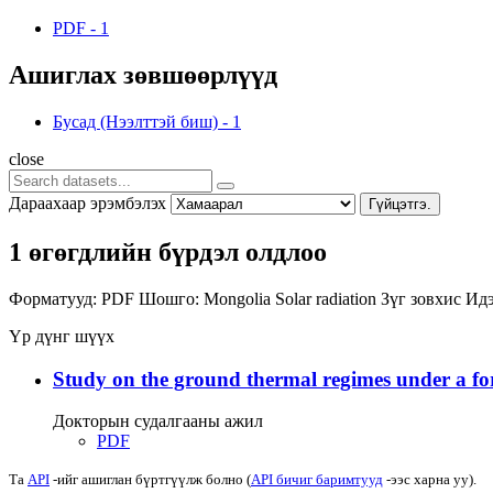
PDF
-
1
Ашиглах зөвшөөрлүүд
Бусад (Нээлттэй биш)
-
1
close
Дараахаар эрэмбэлэх
Гүйцэтгэ.
1 өгөгдлийн бүрдэл олдлоо
Форматууд:
PDF
Шошго:
Mongolia
Solar radiation
Зүг зовхис
Идэ
Үр дүнг шүүх
Study on the ground thermal regimes under a fore
Докторын судалгааны ажил
PDF
Та
API
-ийг ашиглан бүртгүүлж болно (
API бичиг баримтууд
-ээс харна уу).