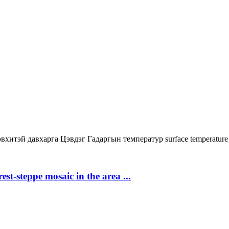
вхитэй давхарга
Цэвдэг
Гадаргын температур
surface temperature
st-steppe mosaic in the area ...