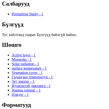
Салбарууд
Permafrost Study
-
1
Бүлгүүд
Тус хайлтанд таарах Бүлгүүд байхгүй байна.
Шошго
Active layer
-
1
Mongolia
-
1
Solar radiation
-
1
surface temperature
-
1
Vegetation cover
-
1
Гадаргын температур
-
1
Зүг зовхис
-
1
Идэвхитэй давхарга
-
1
Нарны цацраг
-
1
Цэвдэг
-
1
Форматууд