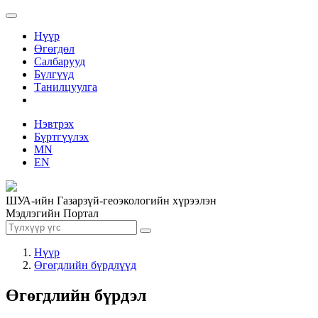
Нүүр
Өгөгдөл
Салбарууд
Бүлгүүд
Танилцуулга
Нэвтрэх
Бүртгүүлэх
MN
EN
ШУА-ийн Газарзүй-геоэкологийн хүрээлэн
Мэдлэгийн Портал
Нүүр
Өгөгдлийн бүрдлүүд
Өгөгдлийн бүрдэл