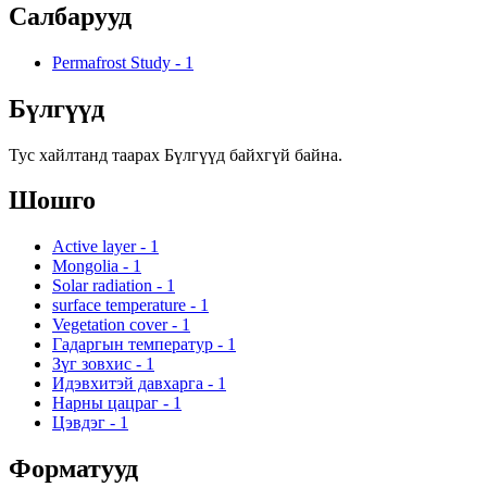
Салбарууд
Permafrost Study
-
1
Бүлгүүд
Тус хайлтанд таарах Бүлгүүд байхгүй байна.
Шошго
Active layer
-
1
Mongolia
-
1
Solar radiation
-
1
surface temperature
-
1
Vegetation cover
-
1
Гадаргын температур
-
1
Зүг зовхис
-
1
Идэвхитэй давхарга
-
1
Нарны цацраг
-
1
Цэвдэг
-
1
Форматууд