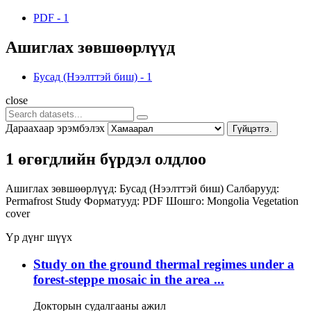
PDF
-
1
Ашиглах зөвшөөрлүүд
Бусад (Нээлттэй биш)
-
1
close
Дараахаар эрэмбэлэх
Гүйцэтгэ.
1 өгөгдлийн бүрдэл олдлоо
Ашиглах зөвшөөрлүүд:
Бусад (Нээлттэй биш)
Салбарууд:
Permafrost Study
Форматууд:
PDF
Шошго:
Mongolia
Vegetation
cover
Үр дүнг шүүх
Study on the ground thermal regimes under a
forest-steppe mosaic in the area ...
Докторын судалгааны ажил