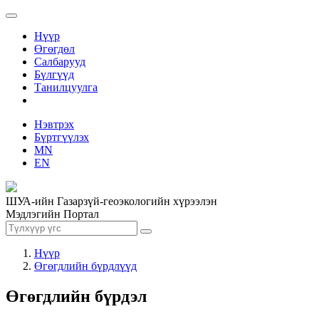
Нүүр
Өгөгдөл
Салбарууд
Бүлгүүд
Танилцуулга
Нэвтрэх
Бүртгүүлэх
MN
EN
ШУА-ийн Газарзүй-геоэкологийн хүрээлэн
Мэдлэгийн Портал
Нүүр
Өгөгдлийн бүрдлүүд
Өгөгдлийн бүрдэл