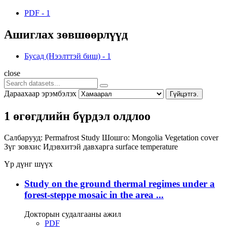
PDF
-
1
Ашиглах зөвшөөрлүүд
Бусад (Нээлттэй биш)
-
1
close
Дараахаар эрэмбэлэх
Гүйцэтгэ.
1 өгөгдлийн бүрдэл олдлоо
Салбарууд:
Permafrost Study
Шошго:
Mongolia
Vegetation cover
Зүг зовхис
Идэвхитэй давхарга
surface temperature
Үр дүнг шүүх
Study on the ground thermal regimes under a
forest-steppe mosaic in the area ...
Докторын судалгааны ажил
PDF