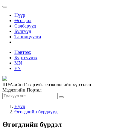
Нүүр
Өгөгдөл
Салбарууд
Бүлгүүд
Танилцуулга
Нэвтрэх
Бүртгүүлэх
MN
EN
ШУА-ийн Газарзүй-геоэкологийн хүрээлэн
Мэдлэгийн Портал
Нүүр
Өгөгдлийн бүрдлүүд
Өгөгдлийн бүрдэл