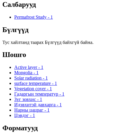
Салбарууд
Permafrost Study
-
1
Бүлгүүд
Тус хайлтанд таарах Бүлгүүд байхгүй байна.
Шошго
Active layer
-
1
Mongolia
-
1
Solar radiation
-
1
surface temperature
-
1
Vegetation cover
-
1
Гадаргын температур
-
1
Зүг зовхис
-
1
Идэвхитэй давхарга
-
1
Нарны цацраг
-
1
Цэвдэг
-
1
Форматууд