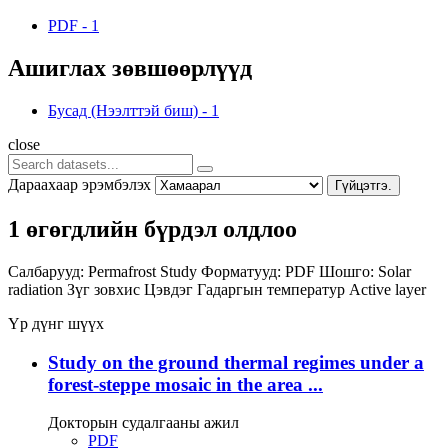
PDF
-
1
Ашиглах зөвшөөрлүүд
Бусад (Нээлттэй биш)
-
1
close
Дараахаар эрэмбэлэх
Гүйцэтгэ.
1 өгөгдлийн бүрдэл олдлоо
Салбарууд:
Permafrost Study
Форматууд:
PDF
Шошго:
Solar
radiation
Зүг зовхис
Цэвдэг
Гадаргын температур
Active layer
Үр дүнг шүүх
Study on the ground thermal regimes under a
forest-steppe mosaic in the area ...
Докторын судалгааны ажил
PDF