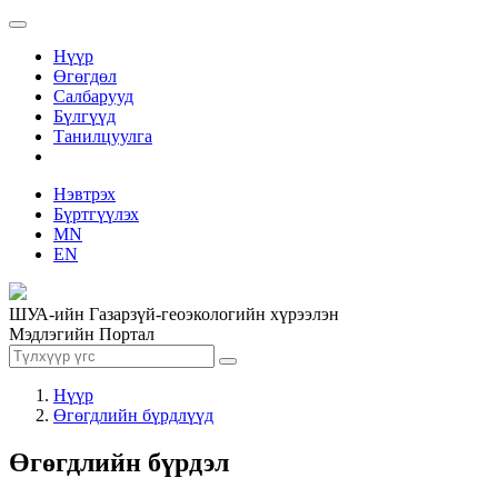
Нүүр
Өгөгдөл
Салбарууд
Бүлгүүд
Танилцуулга
Нэвтрэх
Бүртгүүлэх
MN
EN
ШУА-ийн Газарзүй-геоэкологийн хүрээлэн
Мэдлэгийн Портал
Нүүр
Өгөгдлийн бүрдлүүд
Өгөгдлийн бүрдэл