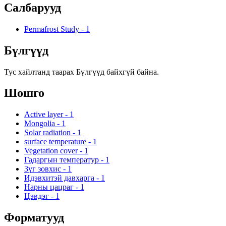
Салбарууд
Permafrost Study
-
1
Бүлгүүд
Тус хайлтанд таарах Бүлгүүд байхгүй байна.
Шошго
Active layer
-
1
Mongolia
-
1
Solar radiation
-
1
surface temperature
-
1
Vegetation cover
-
1
Гадаргын температур
-
1
Зүг зовхис
-
1
Идэвхитэй давхарга
-
1
Нарны цацраг
-
1
Цэвдэг
-
1
Форматууд