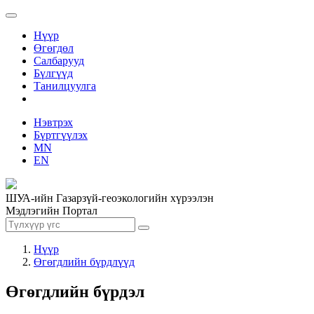
Нүүр
Өгөгдөл
Салбарууд
Бүлгүүд
Танилцуулга
Нэвтрэх
Бүртгүүлэх
MN
EN
ШУА-ийн Газарзүй-геоэкологийн хүрээлэн
Мэдлэгийн Портал
Нүүр
Өгөгдлийн бүрдлүүд
Өгөгдлийн бүрдэл