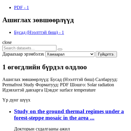
PDF
-
1
Ашиглах зөвшөөрлүүд
Бусад (Нээлттэй биш)
-
1
close
Дараахаар эрэмбэлэх
Гүйцэтгэ.
1 өгөгдлийн бүрдэл олдлоо
Ашиглах зөвшөөрлүүд:
Бусад (Нээлттэй биш)
Салбарууд:
Permafrost Study
Форматууд:
PDF
Шошго:
Solar radiation
Идэвхитэй давхарга
Цэвдэг
surface temperature
Үр дүнг шүүх
Study on the ground thermal regimes under a
forest-steppe mosaic in the area ...
Докторын судалгааны ажил