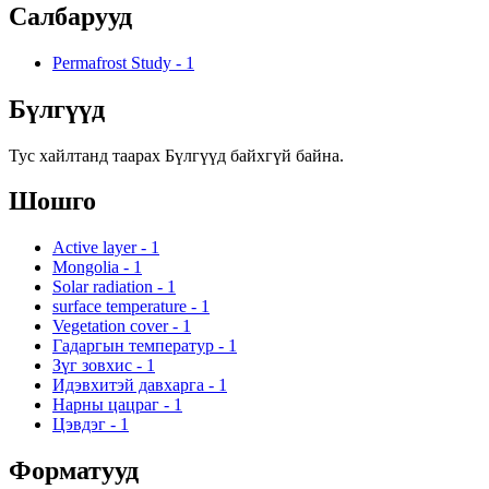
Салбарууд
Permafrost Study
-
1
Бүлгүүд
Тус хайлтанд таарах Бүлгүүд байхгүй байна.
Шошго
Active layer
-
1
Mongolia
-
1
Solar radiation
-
1
surface temperature
-
1
Vegetation cover
-
1
Гадаргын температур
-
1
Зүг зовхис
-
1
Идэвхитэй давхарга
-
1
Нарны цацраг
-
1
Цэвдэг
-
1
Форматууд