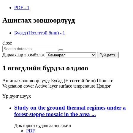
PDF
-
1
Ашиглах зөвшөөрлүүд
Бусад (Нээлттэй биш)
-
1
close
Дараахаар эрэмбэлэх
Гүйцэтгэ.
1 өгөгдлийн бүрдэл олдлоо
Ашиглах зөвшөөрлүүд:
Бусад (Нээлттэй биш)
Шошго:
Vegetation cover
Active layer
surface temperature
Цэвдэг
Үр дүнг шүүх
Study on the ground thermal regimes under a
forest-steppe mosaic in the area ...
Докторын судалгааны ажил
PDF