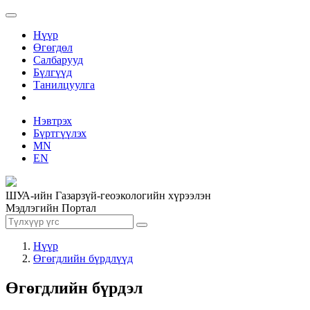
Нүүр
Өгөгдөл
Салбарууд
Бүлгүүд
Танилцуулга
Нэвтрэх
Бүртгүүлэх
MN
EN
ШУА-ийн Газарзүй-геоэкологийн хүрээлэн
Мэдлэгийн Портал
Нүүр
Өгөгдлийн бүрдлүүд
Өгөгдлийн бүрдэл