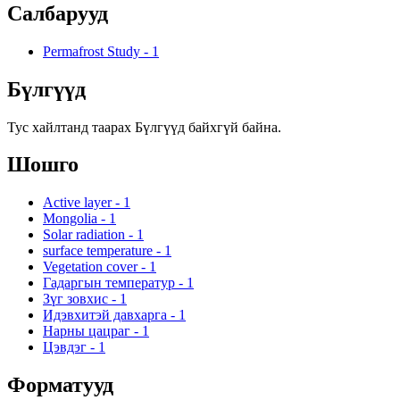
Салбарууд
Permafrost Study
-
1
Бүлгүүд
Тус хайлтанд таарах Бүлгүүд байхгүй байна.
Шошго
Active layer
-
1
Mongolia
-
1
Solar radiation
-
1
surface temperature
-
1
Vegetation cover
-
1
Гадаргын температур
-
1
Зүг зовхис
-
1
Идэвхитэй давхарга
-
1
Нарны цацраг
-
1
Цэвдэг
-
1
Форматууд