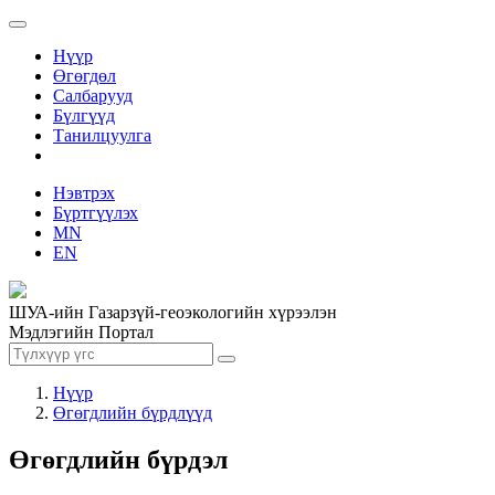
Нүүр
Өгөгдөл
Салбарууд
Бүлгүүд
Танилцуулга
Нэвтрэх
Бүртгүүлэх
MN
EN
ШУА-ийн Газарзүй-геоэкологийн хүрээлэн
Мэдлэгийн Портал
Нүүр
Өгөгдлийн бүрдлүүд
Өгөгдлийн бүрдэл