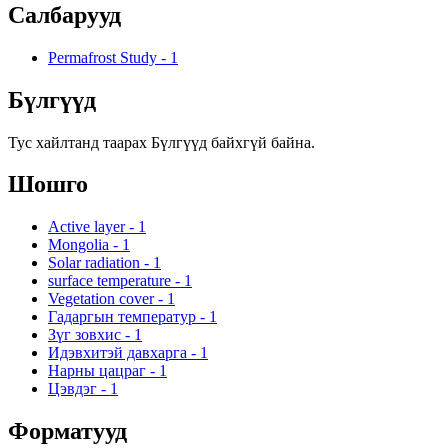
Салбарууд
Permafrost Study
-
1
Бүлгүүд
Тус хайлтанд таарах Бүлгүүд байхгүй байна.
Шошго
Active layer
-
1
Mongolia
-
1
Solar radiation
-
1
surface temperature
-
1
Vegetation cover
-
1
Гадаргын температур
-
1
Зүг зовхис
-
1
Идэвхитэй давхарга
-
1
Нарны цацраг
-
1
Цэвдэг
-
1
Форматууд