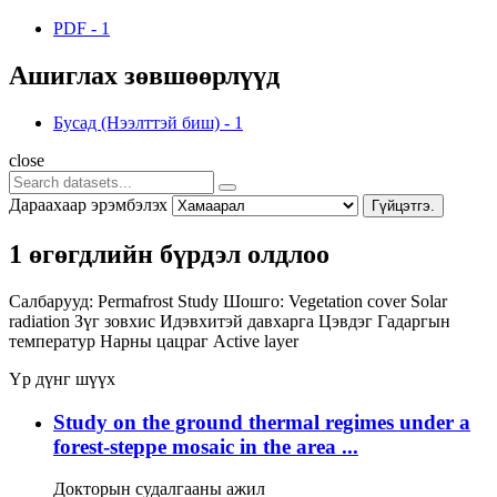
PDF
-
1
Ашиглах зөвшөөрлүүд
Бусад (Нээлттэй биш)
-
1
close
Дараахаар эрэмбэлэх
Гүйцэтгэ.
1 өгөгдлийн бүрдэл олдлоо
Салбарууд:
Permafrost Study
Шошго:
Vegetation cover
Solar
radiation
Зүг зовхис
Идэвхитэй давхарга
Цэвдэг
Гадаргын
температур
Нарны цацраг
Active layer
Үр дүнг шүүх
Study on the ground thermal regimes under a
forest-steppe mosaic in the area ...
Докторын судалгааны ажил