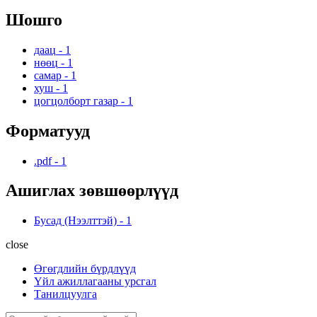
Шошго
даац
-
1
нөөц
-
1
самар
-
1
хуш
-
1
цогцолборт газар
-
1
Форматууд
.pdf
-
1
Ашиглах зөвшөөрлүүд
Бусад (Нээлттэй)
-
1
close
Өгөгдлийн бүрдлүүд
Үйл ажиллагааны урсгал
Танилцуулга