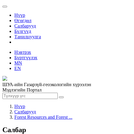
Нүүр
Өгөгдөл
Салбарууд
Бүлгүүд
Танилцуулга
Нэвтрэх
Бүртгүүлэх
MN
EN
ШУА-ийн Газарзүй-геоэкологийн хүрээлэн
Мэдлэгийн Портал
Нүүр
Салбарууд
Forest Resources and Forest ...
Салбар