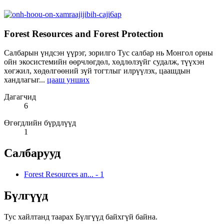
Forest Resources and Forest Protection
Салбарын үндсэн үүрэг, зорилго Тус салбар нь Монгол орны
ойн экосистемийн өөрчлөгдөл, хөдлөлзүйг судалж, түүхэн
хөгжил, хөдөлгөөний зүй тогтлыг илрүүлэх, цаашдын
хандлагыг...
цааш унших
Дагагчид
6
Өгөгдлийн бүрдлүүд
1
Салбарууд
Forest Resources an...
-
1
Бүлгүүд
Тус хайлтанд таарах Бүлгүүд байхгүй байна.