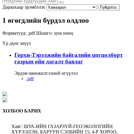
Дараахаар эрэмбэлэх
Гүйцэтгэ.
1 өгөгдлийн бүрдэл олдлоо
Форматууд:
.pdf
Шошго:
хуш
нөөц
Үр дүнг шүүх
Горхи-Тэрэлжийн байгалийн цогцолборт
газрын ойн дагалт баялаг
Эрдэм шинжилгээний өгүүлэл
.pdf
ХОЛБОО БАРИХ
Хаяг: ШУА-ИЙН ГАЗАРЗҮЙ-ГЕОЭКОЛОГИЙН
ХҮРЭЭЛЭН, БАРУУН СЭЛБИЙН 15, 4-Р ХОРОО,