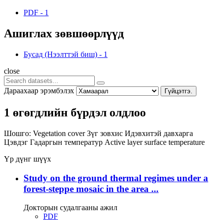
PDF
-
1
Ашиглах зөвшөөрлүүд
Бусад (Нээлттэй биш)
-
1
close
Дараахаар эрэмбэлэх
Гүйцэтгэ.
1 өгөгдлийн бүрдэл олдлоо
Шошго:
Vegetation cover
Зүг зовхис
Идэвхитэй давхарга
Цэвдэг
Гадаргын температур
Active layer
surface temperature
Үр дүнг шүүх
Study on the ground thermal regimes under a
forest-steppe mosaic in the area ...
Докторын судалгааны ажил
PDF