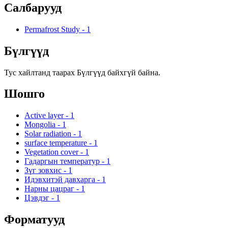
Салбарууд
Permafrost Study
-
1
Бүлгүүд
Тус хайлтанд таарах Бүлгүүд байхгүй байна.
Шошго
Active layer
-
1
Mongolia
-
1
Solar radiation
-
1
surface temperature
-
1
Vegetation cover
-
1
Гадаргын температур
-
1
Зүг зовхис
-
1
Идэвхитэй давхарга
-
1
Нарны цацраг
-
1
Цэвдэг
-
1
Форматууд