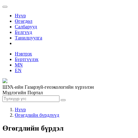
Нүүр
Өгөгдөл
Салбарууд
Бүлгүүд
Танилцуулга
Нэвтрэх
Бүртгүүлэх
MN
EN
ШУА-ийн Газарзүй-геоэкологийн хүрээлэн
Мэдлэгийн Портал
Нүүр
Өгөгдлийн бүрдлүүд
Өгөгдлийн бүрдэл