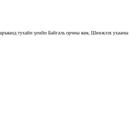
ръяанд тухайн үеийн Байгаль орчны яам, Шинжлэх ухааны