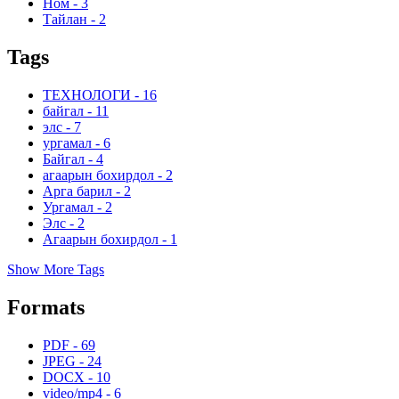
Ном
-
3
Тайлан
-
2
Tags
ТЕХНОЛОГИ
-
16
байгал
-
11
элс
-
7
ургамал
-
6
Байгал
-
4
агаарын бохирдол
-
2
Арга барил
-
2
Ургамал
-
2
Элс
-
2
Агаарын бохирдол
-
1
Show More Tags
Formats
PDF
-
69
JPEG
-
24
DOCX
-
10
video/mp4
-
6