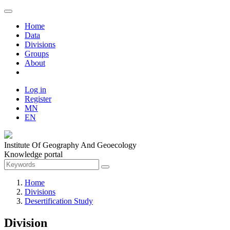
Home
Data
Divisions
Groups
About
Log in
Register
MN
EN
Institute Of Geography And Geoecology
Knowledge portal
Home
Divisions
Desertification Study
Division