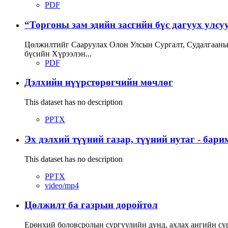
PDF
“Торгоны зам эдийн засгийн бүс дагуух улсуу
Цөлжилтийг Сааруулах Олон Улсын Сургалт, Судалгаан
бүсийн Хүрээлэн...
PDF
Дэлхийн нүүрстөрөгчийн мөчлөг
This dataset has no description
PPTX
Эх дэлхий түүний газар, түүний нутаг - бари
This dataset has no description
PPTX
video/mp4
Цөлжилт ба газрын доройтол
Ерөнхий боловсролын сургуулийн дунд, ахлах ангийн су