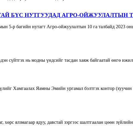
АЙ БҮС НУТГУУДАД АГРО-ОЙЖУУЛАЛТЫН ТЕ
ын 5-р багийн нутагт Агро-ойжуулалтын 10 га талбайд 2023 он
вдэн сүйтгэх нь модны үндсийг тасдан хаяж байгаатай өнгө ижи
үлийг Хамгаалах Яамны Эмийн ургамал бэлтгэх контор (хуучин н
г, хөрс ялзмагаар ядуу, давстай зэргээс шалтгаалан цөөн зүйлийн