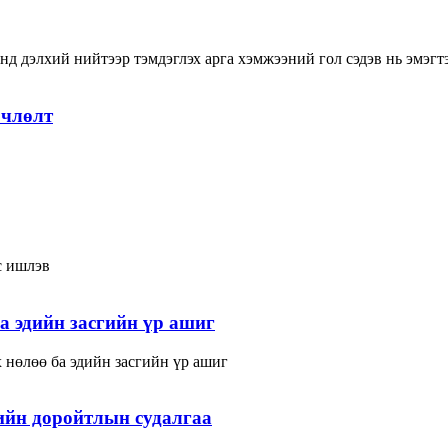
онд дэлхий нийтээр тэмдэглэх арга хэмжээний гол сэдэв нь эмэг
рчлөлт
с ишлэв
а эдийн засгийн үр ашиг
нөлөө ба эдийн засгийн үр ашиг
ийн доройтлын судалгаа