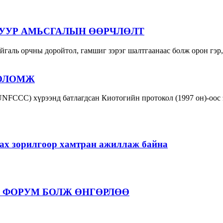
 УУР АМЬСГАЛЫН ӨӨРЧЛӨЛТ
йгаль орчны доройтол, гамшиг зэрэг шалтгаанаас болж орон гэр,
БОЛОМЖ
FCCC) хүрээнд батлагдсан Киотогийн протокол (1997 он)-оос 
ах зорилгоор хамтран ажиллаж байна
 ФОРУМ БОЛЖ ӨНГӨРЛӨӨ