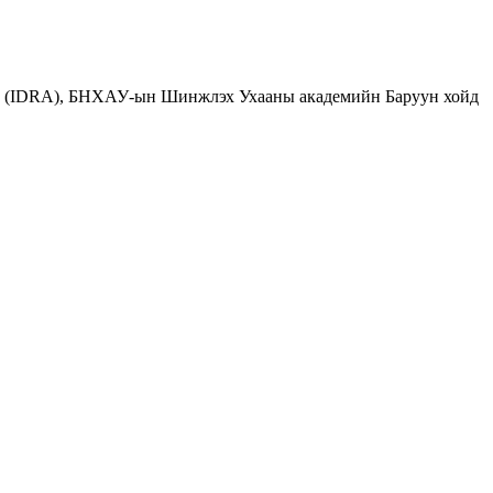
о (IDRA), БНХАУ-ын Шинжлэх Ухааны академийн Баруун хойд