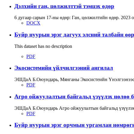
Дэлхийн ган, цөлжилттэй тэмцэх өдөр
6 дугаар сарын 17-ны өдөр: Ган, цөлжилтийн өдөр. 2023 
DOCX
Буйр нуурын эрэг дагуух элсний талбайн өө
This dataset has no description
PDF
Экосистемийн үйлчилгээний ангилал
ЭШДаА Б.Оюундарь, Мянганы Экосистеийн Үнэлгээнээ
PDF
Агро ойжуулалтын байгальд үзүүлэх нөлөө б
ЭШДаА Б.Оюундарь Агро ойжуулалтын байгальд үзүүлэх 
PDF
Буйр нуурын эрэг орчмын ургамлан нөмрөг