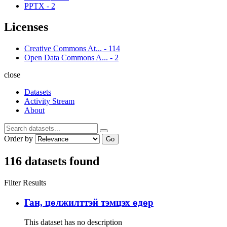
PPTX
-
2
Licenses
Creative Commons At...
-
114
Open Data Commons A...
-
2
close
Datasets
Activity Stream
About
Order by
Go
116 datasets found
Filter Results
Ган, цөлжилттэй тэмцэх өдөр
This dataset has no description