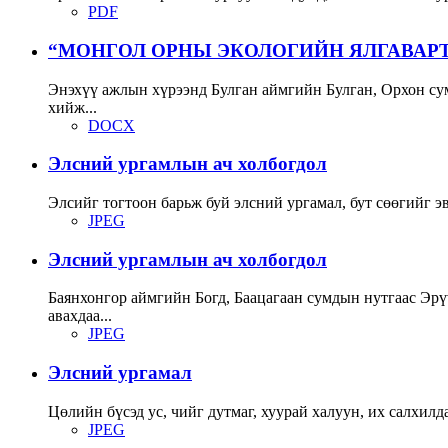
PDF
“МОНГОЛ ОРНЫ ЭКОЛОГИЙН ЯЛГАВАРТ
Энэхүү ажлын хүрээнд Булган аймгийн Булган, Орхон сум
хийж...
DOCX
Элсний ургамлын ач холбогдол
Элсийг тогтоон барьж буй элсний ургамал, бут сөөгийг э
JPEG
Элсний ургамлын ач холбогдол
Баянхонгор аймгийн Богд, Баацагаан сумдын нутгаас Эрү
авахдаа...
JPEG
Элсний ургамал
Цөлийн бүсэд ус, чийг дутмаг, хуурай халуун, их салхилда
JPEG