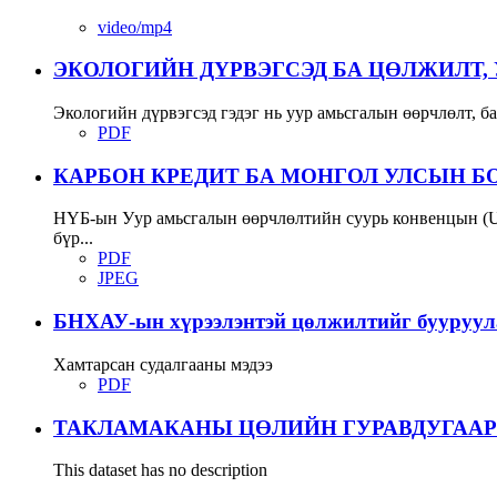
video/mp4
ЭКОЛОГИЙН ДҮРВЭГСЭД БА ЦӨЛЖИЛТ,
Экологийн дүрвэгсэд гэдэг нь уур амьсгалын өөрчлөлт, ба
PDF
КАРБОН КРЕДИТ БА МОНГОЛ УЛСЫН 
НҮБ-ын Уур амьсгалын өөрчлөлтийн суурь конвенцын (UN
бүр...
PDF
JPEG
БНХАУ-ын хүрээлэнтэй цөлжилтийг бууруул
Хамтарсан судалгааны мэдээ
PDF
ТАКЛАМАКАНЫ ЦӨЛИЙН ГУРАВДУГААР
This dataset has no description