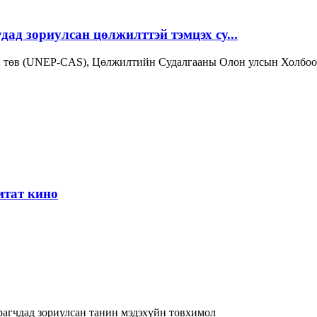
дад зориулсан цөлжилттэй тэмцэх су...
ы төв (UNEP-CAS), Цөлжилтийн Судалгааны Олон улсын Холбо
мтат кино
рагчдад зориулсан танин мэдэхүйн товхимол