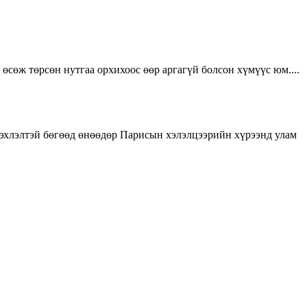
 өсөж төрсөн нутгаа орхихоос өөр аргагүй болсон хүмүүс юм....
эхлэлтэй бөгөөд өнөөдөр Парисын хэлэлцээрийн хүрээнд улам