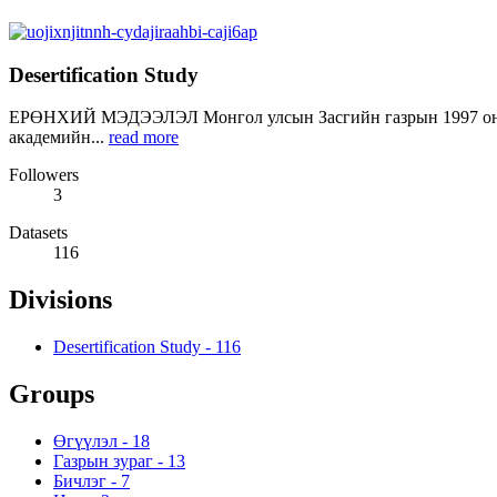
Desertification Study
ЕРӨНХИЙ МЭДЭЭЛЭЛ Монгол улсын Засгийн газрын 1997 оны т
академийн...
read more
Followers
3
Datasets
116
Divisions
Desertification Study
-
116
Groups
Өгүүлэл
-
18
Газрын зураг
-
13
Бичлэг
-
7