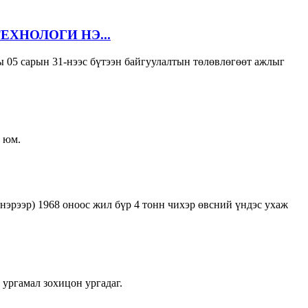
ХНОЛОГИ НЭ...
ы 05 сарын 31-нээс бүтээн байгуулалтын төлөвлөгөөт ажлыг
л юм.
эрээр) 1968 оноос жил бүр 4 тонн чихэр өвсний үндэс ухаж
 ургамал зохицон ургадаг.